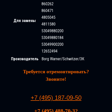
860262
860471
4805045
Для замены
4811580
53049880200
53049880184
53049900200
12652494
Производитель
Borg Warner/Schwitzer/3K
Требуется отремонтировать?
Звоните!
+7 (495) 187-09-50
+7 (495) 488-70-32