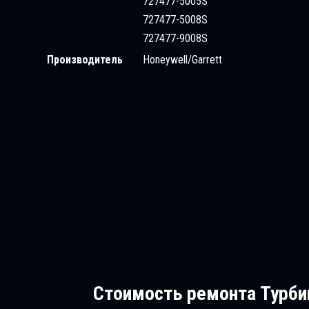
727477-5005S
727477-5008S
727477-9008S
Производитель
Honeywell/Garrett
Стоимость ремонта
Турбин