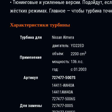
• Тюнинговые и усиленные версии. Подойдут, ес
жёстких режимах. Главное — чтобы турбина точн
Характеристики турбины
Турбина для
Nissan Almera
двигатель:
YD22ED
3
объём:
2200 cm
Применение
мощность:
136 л.с.
год:
с 01.2003
Артикул
727477-5007S
14411-AW40A
14411AW40A
727477-5006S
Для замены
727477-0005