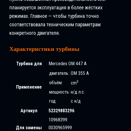
планируется эксплуатация в более жёстких
режимах. Главное — чтобы турбина точно
соответствовала техническим параметрам
конкретного двигателя.
Характеристики турбины
Турбина для
Mercedes OM 447 A
двигатель:
OM 355 A
3
объём:
cm
Применение
мощность:
н/д л.с.
год:
с н/д
Артикул
52329883296
10968399
Для замены
0030965999