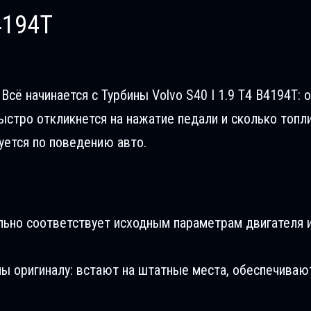
4194T
сё начинается с Турбины Volvo S40 I 1.9 T4 B4194T: о
ыстро откликнется на нажатие педали и сколько топл
уется по поведению авто.
льно соответствует исходным параметрам двигателя и
ны оригиналу: встают на штатные места, обеспечиваю