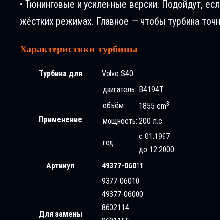
• Тюнинговые и усиленные версии. Подойдут, ес
жёстких режимах. Главное — чтобы турбина точн
Характеристики турбины
Турбина для
Volvo S40
двигатель:
B4194T
3
объём:
1855 cm
Применение
мощность:
200 л.с.
с 01.1997
год:
до 12.2000
Артикул
49377-06011
9377-06010
49377-06000
8602114
Для замены