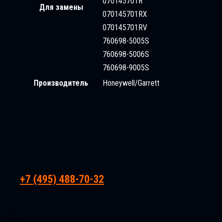
070145701R
Для замены
070145701RX
070145701RV
760698-5005S
760698-5006S
760698-9005S
Производитель
Honeywell/Garrett
+7 (495) 488-70-32