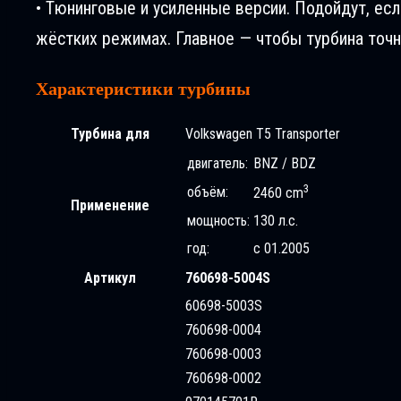
• Тюнинговые и усиленные версии. Подойдут, ес
жёстких режимах. Главное — чтобы турбина точн
Характеристики турбины
Турбина для
Volkswagen T5 Transporter
двигатель:
BNZ / BDZ
3
объём:
2460 cm
Применение
мощность:
130 л.с.
год:
с 01.2005
Артикул
760698-5004S
60698-5003S
760698-0004
760698-0003
760698-0002