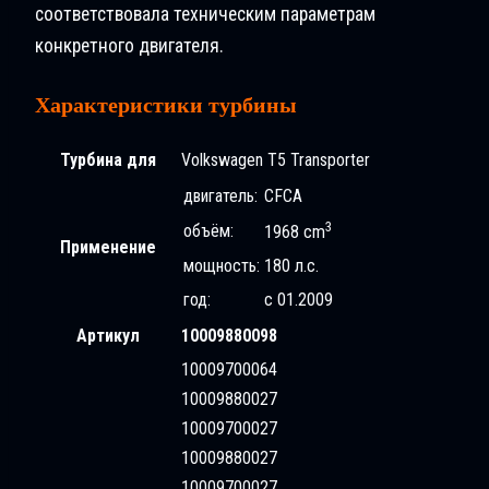
соответствовала техническим параметрам
конкретного двигателя.
Характеристики турбины
Турбина для
Volkswagen T5 Transporter
двигатель:
CFCA
3
объём:
1968 cm
Применение
мощность:
180 л.с.
год:
с 01.2009
Артикул
10009880098
10009700064
10009880027
10009700027
10009880027
10009700027