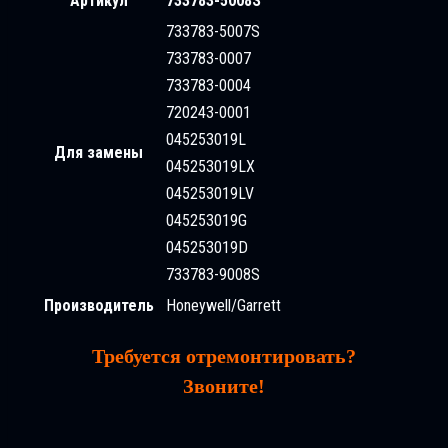
Артикул
733783-5008S
733783-5007S
733783-0007
733783-0004
720243-0001
045253019L
Для замены
045253019LX
045253019LV
045253019G
045253019D
733783-9008S
Производитель
Honeywell/Garrett
Требуется отремонтировать?
Звоните!