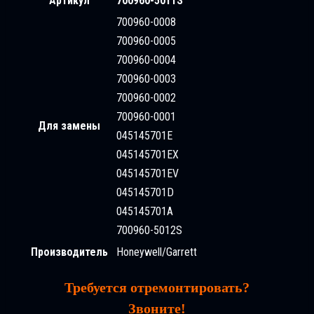
Артикул
700960-5011S
700960-0008
700960-0005
700960-0004
700960-0003
700960-0002
700960-0001
Для замены
045145701E
045145701EX
045145701EV
045145701D
045145701A
700960-5012S
Производитель
Honeywell/Garrett
Требуется отремонтировать?
Звоните!