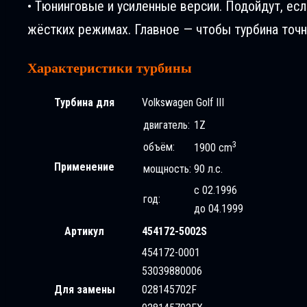
• Тюнинговые и усиленные версии. Подойдут, ес
жёстких режимах. Главное — чтобы турбина точн
Характеристики турбины
Турбина для
Volkswagen Golf III
двигатель:
1Z
3
объём:
1900 cm
Применение
мощность:
90 л.с.
с 02.1996
год:
до 04.1999
Артикул
454172-5002S
454172-0001
53039880006
Для замены
028145702F