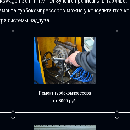
swagen Golf III 1.9 TDI Synchro прописаны в таблице
монта турбокомпрессоров можно у консультантов ком
ра системы наддува.
Ремонт турбокомпрессора
от 8000 руб.