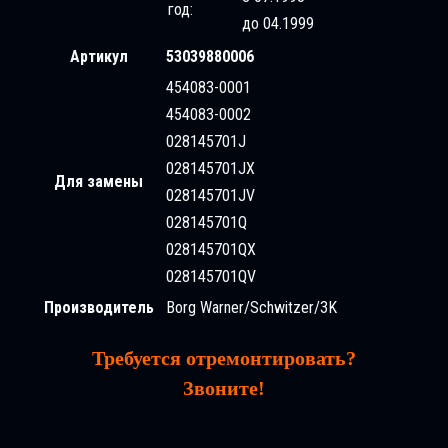
год:
до 04.1999
Артикул
53039880006
454083-0001
454083-0002
028145701J
028145701JX
Для замены
028145701JV
028145701Q
028145701QX
028145701QV
Производитель
Borg Warner/Schwitzer/3K
Требуется отремонтировать?
Звоните!