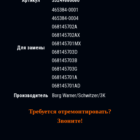
Артикул
53249886080
465384-0001
465384-0004
068145702A
068145702AX
068145701MX
Для замены
068145703D
068145703B
068145703G
068145701A
068145701AD
Производитель
Borg Warner/Schwitzer/3K
Требуется отремонтировать?
Звоните!