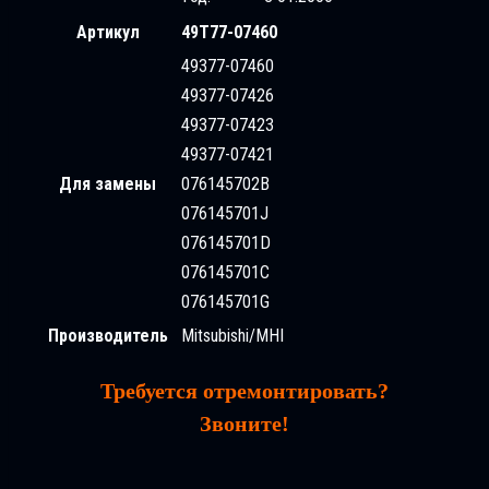
Артикул
49T77-07460
49377-07460
49377-07426
49377-07423
49377-07421
Для замены
076145702B
076145701J
076145701D
076145701C
076145701G
Производитель
Mitsubishi/MHI
Требуется отремонтировать?
Звоните!