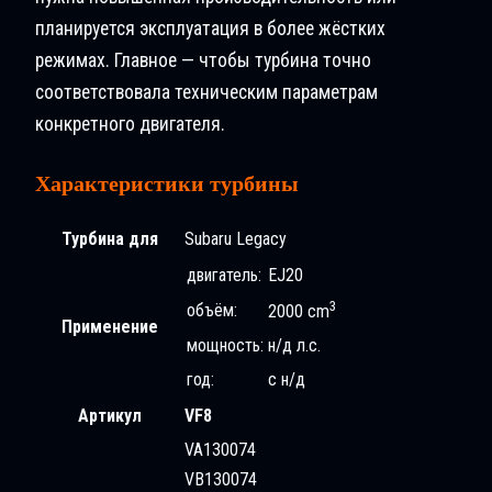
планируется эксплуатация в более жёстких
режимах. Главное — чтобы турбина точно
соответствовала техническим параметрам
конкретного двигателя.
Характеристики турбины
Турбина для
Subaru Legacy
двигатель:
EJ20
3
объём:
2000 cm
Применение
мощность:
н/д л.с.
год:
с н/д
Артикул
VF8
VA130074
VB130074