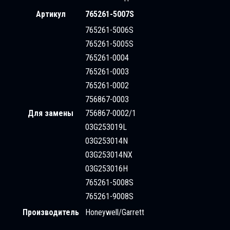
Артикул
765261-5007S
765261-5006S
765261-5005S
765261-0004
765261-0003
765261-0002
756867-0003
Для замены
756867-0002/1
03G253019L
03G253014N
03G253014NX
03G253016H
765261-5008S
765261-9008S
Производитель
Honeywell/Garrett