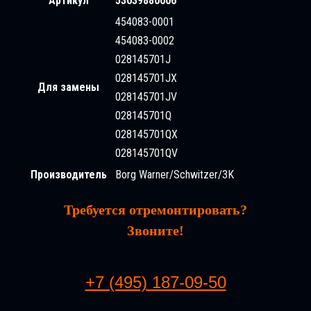
Артикул
53039880006
454083-0001
454083-0002
028145701J
028145701JX
Для замены
028145701JV
028145701Q
028145701QX
028145701QV
Производитель
Borg Warner/Schwitzer/3K
Требуется отремонтировать?
Звоните!
+7 (495) 187-09-50