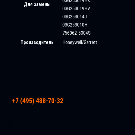
03G253019HX
Для замены
03G253019HV
03G253014J
03G253010H
756062-5004S
Производитель
Honeywell/Garrett
+7 (495) 488-70-32