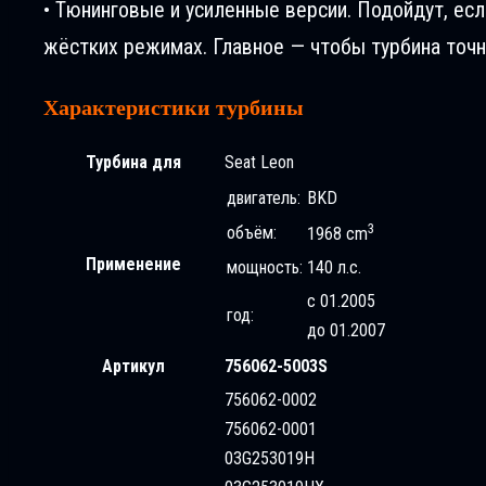
• Тюнинговые и усиленные версии. Подойдут, ес
жёстких режимах. Главное — чтобы турбина точн
Характеристики турбины
Турбина для
Seat Leon
двигатель:
BKD
3
объём:
1968 cm
Применение
мощность:
140 л.с.
с 01.2005
год:
до 01.2007
Артикул
756062-5003S
756062-0002
756062-0001
03G253019H