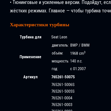
• Тюнинговые и усиленные версии. Подойдут, ес
жёстких режимах. Главное — чтобы турбина точн
Характеристики турбины
Турбина для
Seat Leon
двигатель:
BMP / BMM
3
объём:
1968 cm
Применение
мощность:
140 л.с.
год:
с 01.2007
Артикул
765261-5007S
765261-5006S
765261-5005S
765261-0004
765261-0003