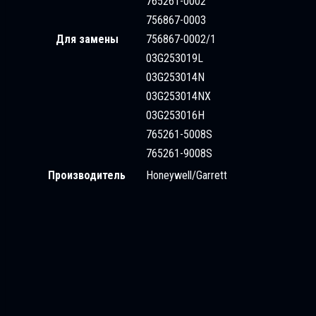
765261-0002
756867-0003
Для замены
756867-0002/1
03G253019L
03G253014N
03G253014NX
03G253016H
765261-5008S
765261-9008S
Производитель
Honeywell/Garrett