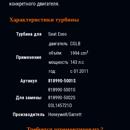
конкретного двигателя.
Характеристики турбины
Турбина для
Seat Exeo
двигатель:
CGLB
3
объём:
1994 cm
Применение
мощность:
143 л.с.
год:
с 01.2011
Артикул
818990-5001S
818990-5001S
Для замены
818990-5002S
03L145721D
Производитель
Honeywell/Garrett
Требуется отремонтировать?