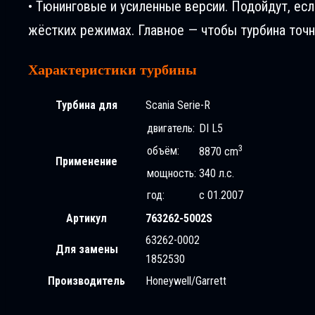
• Тюнинговые и усиленные версии. Подойдут, ес
жёстких режимах. Главное — чтобы турбина точн
Характеристики турбины
Турбина для
Scania Serie-R
двигатель:
DI L5
3
объём:
8870 cm
Применение
мощность:
340 л.с.
год:
с 01.2007
Артикул
763262-5002S
63262-0002
Для замены
1852530
Производитель
Honeywell/Garrett