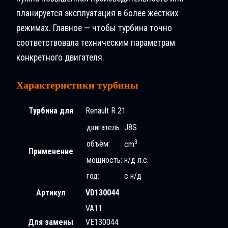
планируется эксплуатация в более жёстких
режимах. Главное — чтобы турбина точно
соответствовала техническим параметрам
конкретного двигателя.
Характеристики турбины
Турбина для
Renault R 21
двигатель:
J8S
3
объём:
cm
Применение
мощность:
н/д л.с.
год:
с н/д
Артикул
VD130044
VA11
Для замены
VE130044