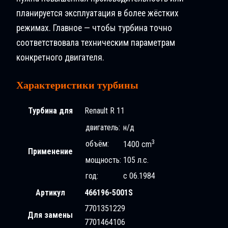
планируется эксплуатация в более жёстких
режимах. Главное — чтобы турбина точно
соответствовала техническим параметрам
конкретного двигателя.
Характеристики турбины
Турбина для
Renault R 11
двигатель:
н/д
3
объём:
1400 cm
Применение
мощность:
105 л.с.
год:
с 06.1984
Артикул
466196-5001S
7701351229
Для замены
7701464106