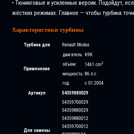
• Тюнинговые и усиленные версии. Подойдут, ес
жёстких режимах. Главное — чтобы турбина точн
Характеристики турбины
Турбина для
Renault Modus
двигатель:
K9K
3
объём:
1461 cm
Применение
мощность:
86 л.с.
год:
с 01.2004
Артикул
54359880029
54359700029
54359880029
54359880012
54359700012
Для замены