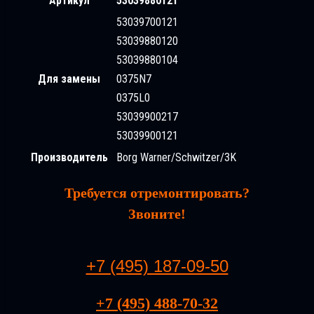
Артикул
53039880121
53039700121
53039880120
53039880104
Для замены
0375N7
0375L0
53039900217
53039900121
Производитель
Borg Warner/Schwitzer/3K
Требуется отремонтировать?
Звоните!
+7 (495) 187-09-50
+7 (495) 488-70-32