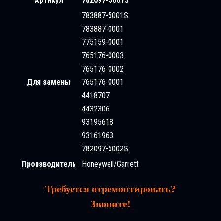
Артикул
782097-5001S
783887-5001S
783887-0001
775159-0001
765176-0003
765176-0002
Для замены
765176-0001
4418707
4432306
93195618
93161963
782097-5002S
Производитель
Honeywell/Garrett
Требуется отремонтировать?
Звоните!