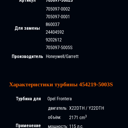
Артикул
705097-5002S
705097-0002
705097-0001
860037
Для замены
24404592
9202612
705097-5005S
Производитель
Honeywell/Garrett
Характеристики турбины 454219-5003S
Турбина для
Opel Frontera
двигатель:
X22DTH / Y22DTH
3
объём:
2171 cm
Применение
мощность:
115 л.с.