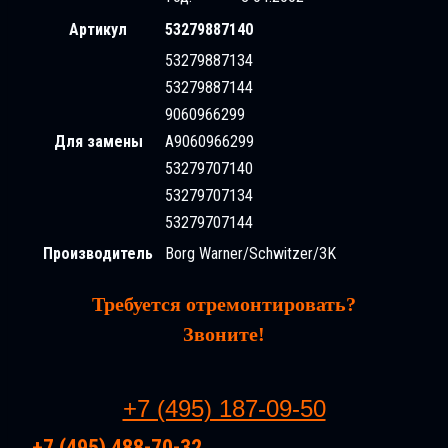
Артикул
53279887140
53279887134
53279887144
9060966299
Для замены
A9060966299
53279707140
53279707134
53279707144
Производитель
Borg Warner/Schwitzer/3K
Требуется отремонтировать?
Звоните!
+7 (495) 187-09-50
+7 (495) 488-70-32