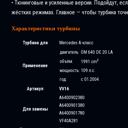
• Тюнинговые и усиленные версии. Подойдут, ес
жёстких режимах. Главное — чтобы турбина точн
Характеристики турбины
Турбина для
Mercedes A-класс
двигатель:
OM 640 DE 20 LA
3
объём:
1991 cm
Применение
мощность:
109 л.с.
год:
с 01.2004
Артикул
VV16
A6400902380
A6400901380
Для замены
A6400901780
VF40A281