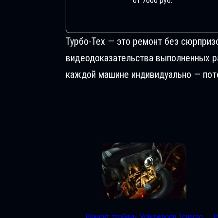
от 7000 руб.
Турбо-Тех — это ремонт без сюрприз
видеодоказательства выполненных раб
каждой машине индивидуально — пото
Ремонт турбины Volkswagen Touareg
Р