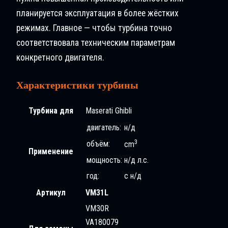
планируется эксплуатация в более жёстких
режимах. Главное — чтобы турбина точно
соответствовала техническим параметрам
конкретного двигателя.
Характеристики турбины
Турбина для
Maserati Ghibli
двигатель:
н/д
3
объём:
cm
Применение
мощность:
н/д л.с.
год:
с н/д
Артикул
VM31L
VM30R
VA180079