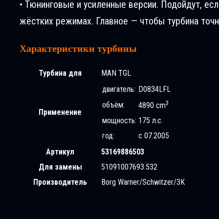
• Тюнинговые и усиленные версии. Подойдут, ес
жёстких режимах. Главное — чтобы турбина точн
Характеристики турбины
Турбина для
MAN TGL
двигатель:
D0834LFL
3
объём:
4890 cm
Применение
мощность:
175 л.с.
год:
с 07.2005
Артикул
53169886503
Для замены
51091007693.532
Производитель
Borg Warner/Schwitzer/3K