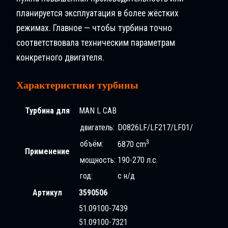
планируется эксплуатация в более жёстких
режимах. Главное — чтобы турбина точно
соответствовала техническим параметрам
конкретного двигателя.
Характеристики турбины
Турбина для
MAN L CAB
двигатель:
D0826LF/LF217/LF01/
3
объём:
6870 cm
Применение
мощность:
190-270 л.с.
год:
с н/д
Артикул
3590506
51.09100-7439
51.09100-7321