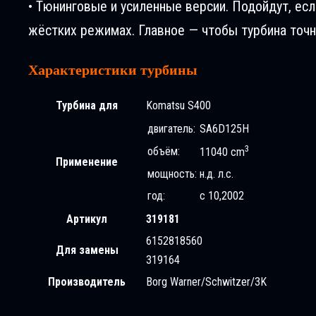
• Тюнинговые и усиленные версии. Подойдут, ес
жёстких режимах. Главное — чтобы турбина точн
Характеристики турбины
Турбина для
Komatsu S400
двигатель:
SA6D125H
3
объём:
11040 cm
Применение
мощность:
н.д. л.с.
год:
с 10,2002
Артикул
319181
6152818560
Для замены
319164
Производитель
Borg Warner/Schwitzer/3K