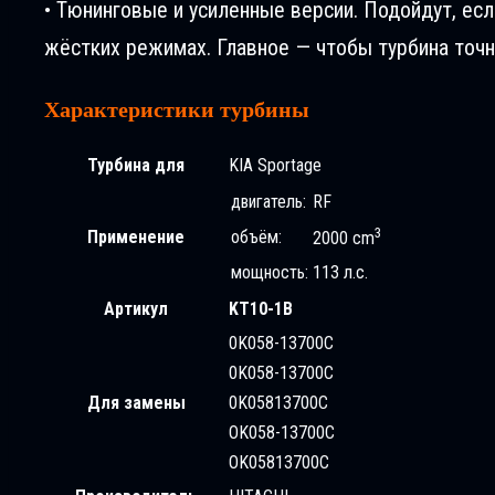
• Тюнинговые и усиленные версии. Подойдут, ес
жёстких режимах. Главное — чтобы турбина точн
Характеристики турбины
Турбина для
KIA Sportage
двигатель:
RF
3
Применение
объём:
2000 cm
мощность:
113 л.с.
Артикул
KT10-1B
0K058-13700C
0K058-13700C
Для замены
0K05813700C
OK058-13700C
OK05813700C