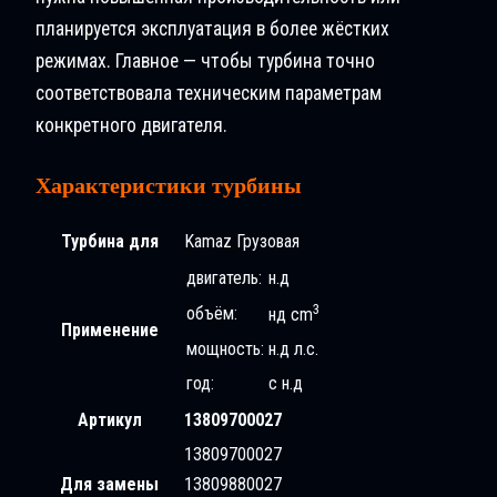
планируется эксплуатация в более жёстких
режимах. Главное — чтобы турбина точно
соответствовала техническим параметрам
конкретного двигателя.
Характеристики турбины
Турбина для
Kamaz Грузовая
двигатель:
н.д
3
объём:
нд cm
Применение
мощность:
н.д л.с.
год:
с н.д
Артикул
13809700027
13809700027
Для замены
13809880027