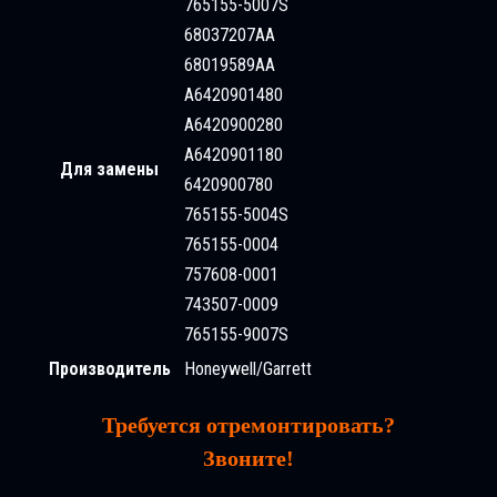
765155-5007S
68037207AA
68019589AA
A6420901480
A6420900280
A6420901180
Для замены
6420900780
765155-5004S
765155-0004
757608-0001
743507-0009
765155-9007S
Производитель
Honeywell/Garrett
Требуется отремонтировать?
Звоните!