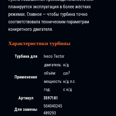
планируется эксплуатация в более жёстких
режимах. Главное — чтобы турбина точно
соответствовала техническим параметрам
конкретного двигателя.
Характеристики турбины
Турбина для
Iveco Tectоr
двигатель:
н/д
3
объём:
cm
Применение
мощность:
н/д л.с.
год:
с н/д
Артикул
3597181
504040245
Для замены
489293