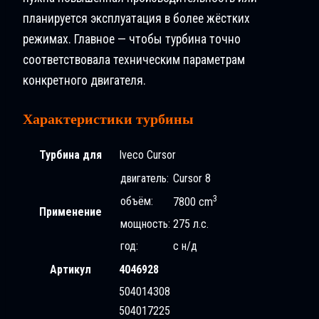
планируется эксплуатация в более жёстких
режимах. Главное — чтобы турбина точно
соответствовала техническим параметрам
конкретного двигателя.
Характеристики турбины
Турбина для
Iveco Cursor
двигатель:
Cursor 8
3
объём:
7800 cm
Применение
мощность:
275 л.с.
год:
с н/д
Артикул
4046928
504014308
504017225