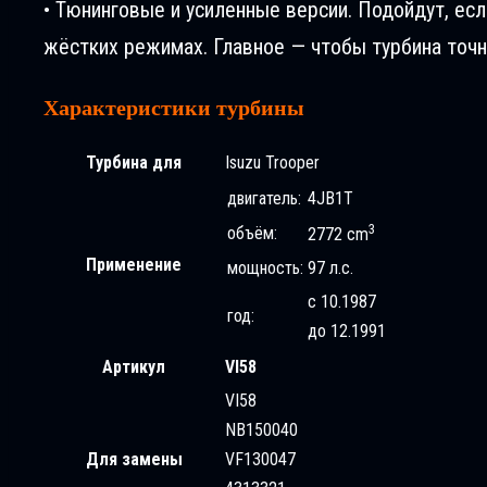
• Тюнинговые и усиленные версии. Подойдут, ес
жёстких режимах. Главное — чтобы турбина точн
Характеристики турбины
Турбина для
Isuzu Trooper
двигатель:
4JB1T
3
объём:
2772 cm
Применение
мощность:
97 л.с.
с 10.1987
год:
до 12.1991
Артикул
VI58
VI58
NB150040
Для замены
VF130047