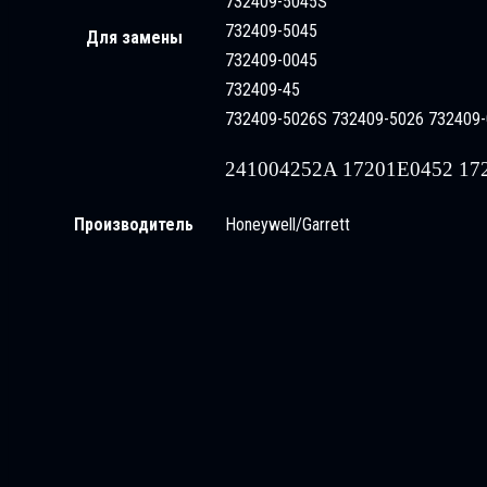
732409-5045S
732409-5045
Для замены
732409-0045
732409-45
732409-5026S 732409-5026 732409-
241004252A 17201E0452 17
Производитель
Honeywell/Garrett