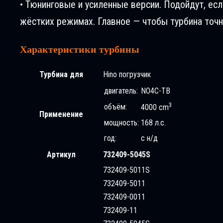
• Тюнинговые и усиленные версии. Подойдут, ес
жёстких режимах. Главное — чтобы турбина точн
Характеристики турбины
Турбина для
Hino погрузчик
двигатель:
NO4C-TB
3
объём:
4000 cm
Применение
мощность:
168 л.с.
год:
с н/д
Артикул
732409-5045S
732409-5011S
732409-5011
732409-0011
732409-11