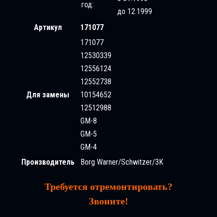
год:
до 12.1999
Артикул
171077
171077
12530339
12556124
12552738
Для замены
10154652
12512988
GM-8
GM-5
GM-4
Производитель
Borg Warner/Schwitzer/3K
Требуется отремонтировать?
Звоните!