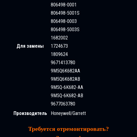
806498-0001
806498-5001S
806498-0003
806498-5003S
1682002
Для замены
1724673
1809624
9671413780
9M5Q6K682AA
9M5Q6K682AB
9M5Q-6K682-AA
9M5Q-6K682-AB
9677063780
Производитель
Honeywell/Garrett
Требуется отремонтировать?