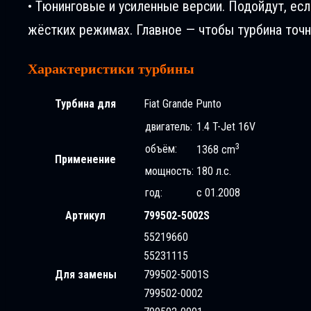
• Тюнинговые и усиленные версии. Подойдут, ес
жёстких режимах. Главное — чтобы турбина точн
Характеристики турбины
Турбина для
Fiat Grande Puntо
двигатель:
1.4 T-Jet 16V
3
объём:
1368 cm
Применение
мощность:
180 л.с.
год:
с 01.2008
Артикул
799502-5002S
55219660
55231115
Для замены
799502-5001S
799502-0002