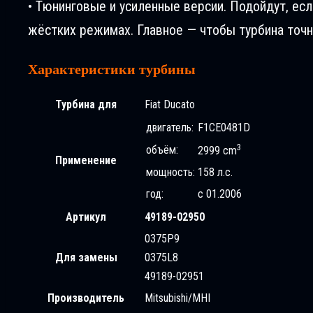
• Тюнинговые и усиленные версии. Подойдут, ес
жёстких режимах. Главное — чтобы турбина точн
Характеристики турбины
Турбина для
Fiat Ducatо
двигатель:
F1CE0481D
3
объём:
2999 cm
Применение
мощность:
158 л.с.
год:
с 01.2006
Артикул
49189-02950
0375P9
Для замены
0375L8
49189-02951
Производитель
Mitsubishi/MHI