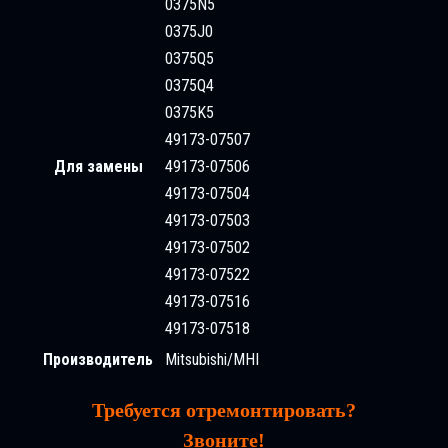
0375N5
0375J0
0375Q5
0375Q4
0375K5
49173-07507
Для замены
49173-07506
49173-07504
49173-07503
49173-07502
49173-07522
49173-07516
49173-07518
Производитель
Mitsubishi/MHI
Требуется отремонтировать?
Звоните!