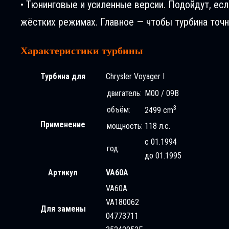
• Тюнинговые и усиленные версии. Подойдут, ес
жёстких режимах. Главное — чтобы турбина точн
Характеристики турбины
Турбина для
Chrysler Voyager I
двигатель:
M00 / 09B
3
объём:
2499 cm
Применение
мощность:
118 л.с.
с 01.1994
год:
до 01.1995
Артикул
VA60A
VA60A
VA180062
Для замены
04773711