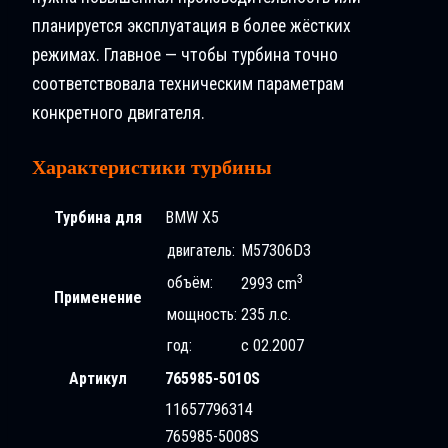
планируется эксплуатация в более жёстких
режимах. Главное — чтобы турбина точно
соответствовала техническим параметрам
конкретного двигателя.
Характеристики турбины
Турбина для
BMW X5
двигатель:
M57306D3
3
объём:
2993 cm
Применение
мощность:
235 л.с.
год:
с 02.2007
Артикул
765985-5010S
11657796314
765985-5008S