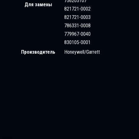
756205107
Для замены
821721-0002
821721-0003
786331-0008
779967-0040
830105-0001
Производитель
Honeywell/Garrett