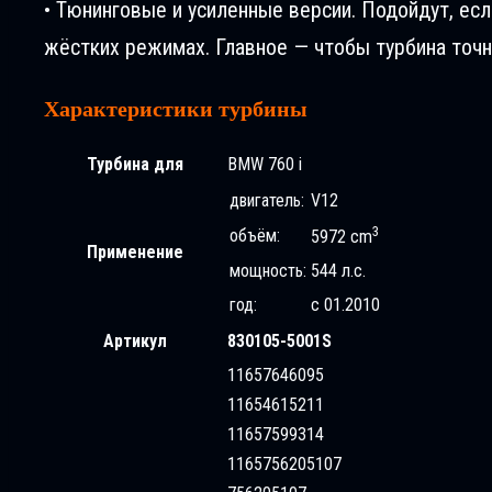
• Тюнинговые и усиленные версии. Подойдут, ес
жёстких режимах. Главное — чтобы турбина точн
Характеристики турбины
Турбина для
BMW 760 i
двигатель:
V12
3
объём:
5972 cm
Применение
мощность:
544 л.с.
год:
с 01.2010
Артикул
830105-5001S
11657646095
11654615211
11657599314
1165756205107