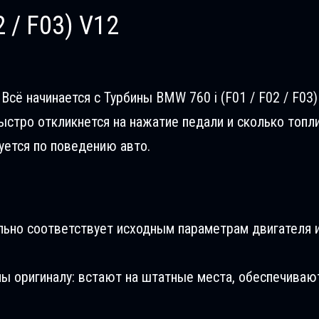
 / F03) V12
сё начинается с Турбины BMW 760 i (F01 / F02 / F03) 
ыстро откликнется на нажатие педали и сколько топл
уется по поведению авто.
льно соответствует исходным параметрам двигателя и
ны оригиналу: встают на штатные места, обеспечиваю