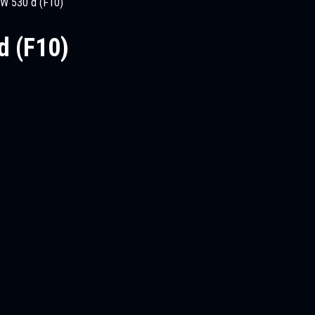
W 530 d (F10)
 (F10)