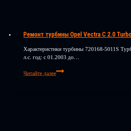
турбины
MAN
(трактор)
Ремонт турбины Opel Vectra C 2.0 Turb
Характеристики турбины 720168-5011S Турб
л.с. год: с 01.2003 до…
Ремонт
Читайте далее
турбины
Opel
Vectra
C
2.0
Turbo