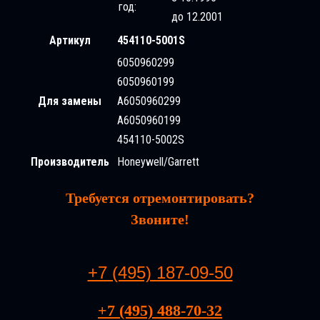
год:
до 12.2001
Артикул
454110-5001S
6050960299
6050960199
Для замены
A6050960299
A6050960199
454110-5002S
Производитель
Honeywell/Garrett
Требуется отремонтировать?
Звоните!
+7 (495) 187-09-50
+7 (495) 488-70-32