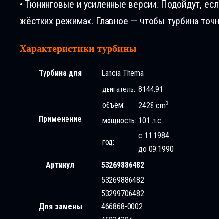
• Тюнинговые и усиленные версии. Подойдут, ес
жёстких режимах. Главное — чтобы турбина точн
Характеристики турбины
Турбина для
Lancia Thema
двигатель:
8144.91
3
объём:
2428 cm
Применение
мощность:
101 л.с.
с 11.1984
год:
до 09.1990
Артикул
53269886482
53269886482
53299706482
Для замены
466868-0002