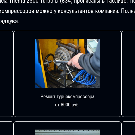
cia Thema 2500 Turbo D (834) прописаны в таблице.
компрессоров можно у консультантов компании. Полн
аддува.
Ремонт турбокомпрессора
от 8000 руб.