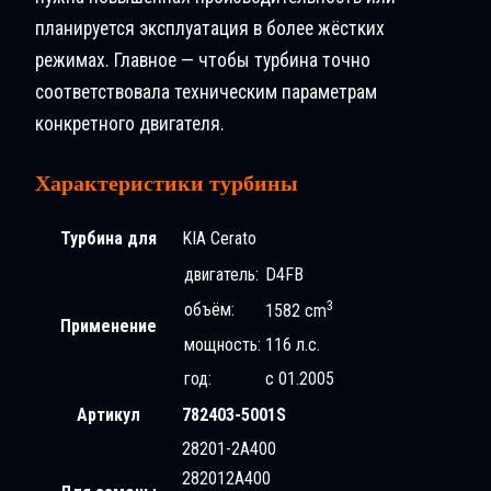
планируется эксплуатация в более жёстких
режимах. Главное — чтобы турбина точно
соответствовала техническим параметрам
конкретного двигателя.
Характеристики турбины
Турбина для
KIA Ceratо
двигатель:
D4FB
3
объём:
1582 cm
Применение
мощность:
116 л.с.
год:
с 01.2005
Артикул
782403-5001S
28201-2A400
282012A400